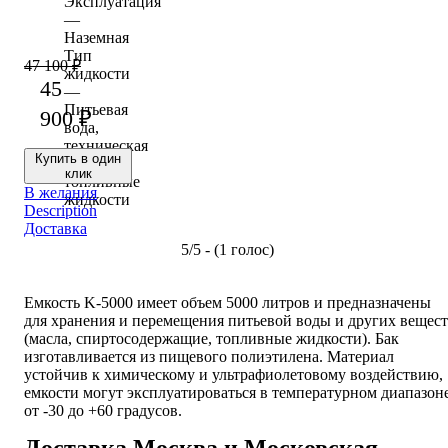
Эксплуатация
—
Наземная
Тип
47 100
₽
жидкости
45
—
Питьевая
900
₽
вода,
техническая
Купить в один
вода,
клик
топливные
В желания
жидкости
Description
Доставка
5/5 - (1 голос)
Емкость K-5000 имеет объем 5000 литров и предназначены
для хранения и перемещения питьевой воды и других вещес
(масла, спиртосодержащие, топливные жидкости). Бак
изготавливается из пищевого полиэтилена. Материал
устойчив к химическому и ультрафиолетовому воздействию,
емкости могут эксплуатироваться в температурном диапазон
от -30 до +60 градусов.
Доставка Москва и Московская