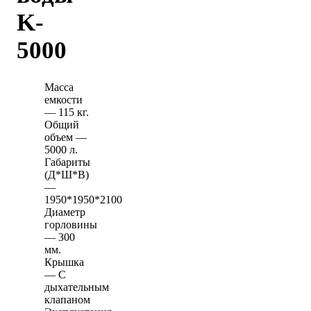
K-
5000
Масса
емкости
— 115 кг.
Общий
объем —
5000 л.
Габариты
(Д*Ш*В)
—
1950*1950*2100
Диаметр
горловины
— 300
мм.
Крышка
— С
дыхательным
клапаном