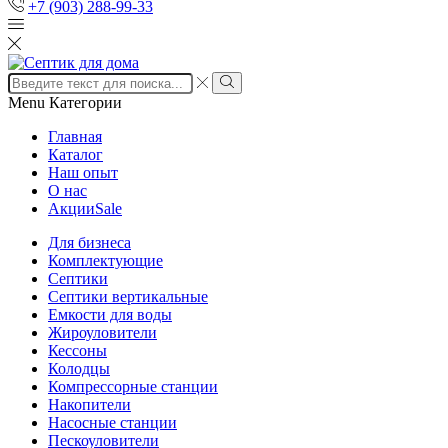
+7 (903) 288-99-33
Search
input
Search
Menu
Категории
Главная
Каталог
Наш опыт
О нас
Акции
Sale
Для бизнеса
Комплектующие
Септики
Септики вертикальные
Емкости для воды
Жироуловители
Кессоны
Колодцы
Компрессорные станции
Накопители
Насосные станции
Пескоуловители