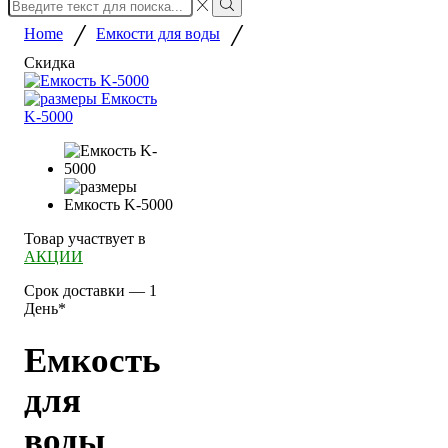
Search
input
Search
/
/
Home
Емкости для воды
Скидка
Товар участвует в
АКЦИИ
Срок доставки — 1
День*
Емкость
для
воды