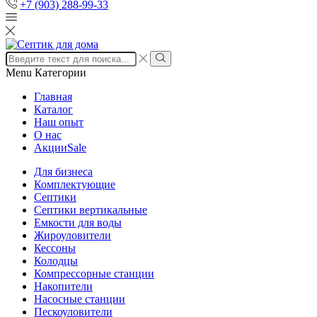
+7 (903) 288-99-33
Search
input
Search
Menu
Категории
Главная
Каталог
Наш опыт
О нас
Акции
Sale
Для бизнеса
Комплектующие
Септики
Септики вертикальные
Емкости для воды
Жироуловители
Кессоны
Колодцы
Компрессорные станции
Накопители
Насосные станции
Пескоуловители