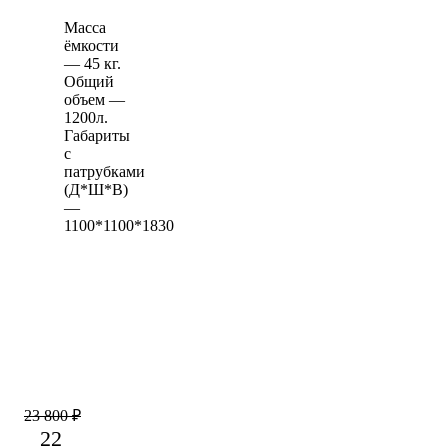
Масса
ёмкости
— 45 кг.
Общий
объем —
1200л.
Габариты
с
патрубками
(Д*Ш*В)
—
1100*1100*1830
23 800
₽
22