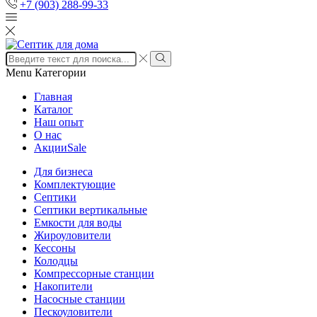
+7 (903) 288-99-33
Search
input
Search
Menu
Категории
Главная
Каталог
Наш опыт
О нас
Акции
Sale
Для бизнеса
Комплектующие
Септики
Септики вертикальные
Емкости для воды
Жироуловители
Кессоны
Колодцы
Компрессорные станции
Накопители
Насосные станции
Пескоуловители