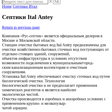
Search
input
Search
Home
Септики Итал
Септики Ital Antey
Return to previous page
Компания «Рус-септик» является официальным дилером в
Москве и Московской области.
Станции очистки бытовых вод Ital Antey предназначены для
очистки хозяйственно-бытовых сточных вод поступающих от
отдельно стоящих зданий, сооружений,
объектов инфраструктуры в условиях отсутствия
возможности подключения к муниципальным/город-
ским канализационным коллекторам и очистным
сооружениям.
Установка Ital Antey обеспечивают очистку сточных вод путем
биологической очистки. Технология
биологической очистки и не предполагает применения
химических реагентов и является наиболее
экологически чистой.
Очистка производится в аэробных и анаэробных условиях с
применением крупно- и мелкопузыр-
чатой аэрации.