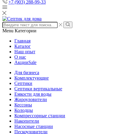
+7 (903) 288-99-33
Search
input
Search
Menu
Категории
Главная
Каталог
Наш опыт
О нас
Акции
Sale
Для бизнеса
Комплектующие
Септики
Септики вертикальные
Емкости для воды
Жироуловители
Кессоны
Колодцы
Компрессорные станции
Накопители
Насосные станции
Пескоуловители