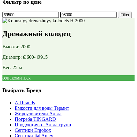
Фильтр по цене
Filter
Дренажный колодец
Высота: 2000
Диаметр: Ø600- Ø915
Вес: 25 кг
ознакомиться
Выбрать Бренд
All brands
Емкости для воды Термит
Жироуловители Альта
Погреба TINGARD
Продукция от Альта групп
Септики Ergobox
Септики Ital Antey