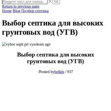
Search
input
Search
Return to previous page
Home
Blog
Подбор септика
Выбор септика для высоких
грунтовых вод (УГВ)
Выбор септика для высоких
грунтовых вод (УГВ)
/
Posted by
belkin
/
937