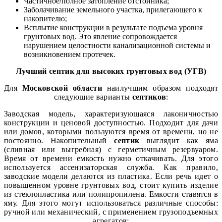
Частичное/полное затопление отстойника;
Заболачивание земельного участка, прилегающего к
накопителю;
Всплытие конструкции в результате подъема уровня
грунтовых вод. Это явление сопровождается
нарушением целостности канализационной системы и
возникновением протечек.
Лучший септик для высоких грунтовых вод (УГВ)
Для
Московской области
наилучшим образом подходят
следующие варианты
септиков
:
Заводская модель, характеризующаяся лаконичностью
конструкции и ценовой доступностью. Подходит для дачи
или домов, которыми пользуются время от времени, но не
постоянно. Накопительный
септик
выглядит как яма
(сливная или выгребная) с герметичным резервуаром.
Время от времени емкость нужно откачивать. Для этого
используется ассенизаторская служба. Как правило,
заводские модели делаются из пластика. Если речь идет о
повышенном уровне грунтовых вод, стоит купить изделие
из стеклопластика или полипропилена. Емкости ставятся в
яму. Для этого могут использоваться различные способы:
ручной или механический, с применением грузоподъемных
агрегатов;