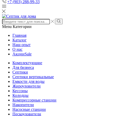
+7 (903) 288-99-33
Search
input
Search
Menu
Категории
Главная
Каталог
Наш опыт
О нас
Акции
Sale
Комплектующие
Для бизнеса
Септики
Септики вертикальные
Емкости для воды
Жироуловители
Кессоны
Колодцы
Компрессорные станции
Накопители
Насосные станции
Пескоуловители