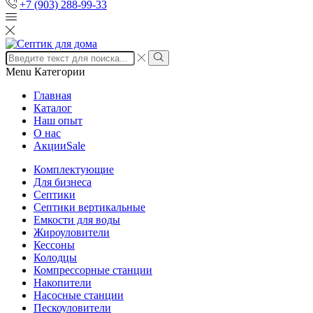
+7 (903) 288-99-33
Search
input
Search
Menu
Категории
Главная
Каталог
Наш опыт
О нас
Акции
Sale
Комплектующие
Для бизнеса
Септики
Септики вертикальные
Емкости для воды
Жироуловители
Кессоны
Колодцы
Компрессорные станции
Накопители
Насосные станции
Пескоуловители